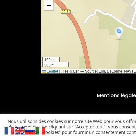
−
100 m
500 ft
Leaflet
|
Tiles © Esri — Source: Esri, DeLorme, NAVT
Esri Japan, METI, Esri China (Hong Kong), Esri (Thaila
Mentions légal
Nous utilisons des cookies sur notre site Web pour vous offri
visites répétées. En cliquant sur "Accepter tout", vous consent
"Paramètres des cookies" pour fournir un consentement cont