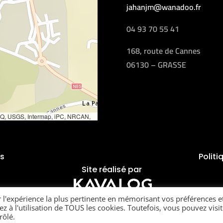
jahanjm@wanadoo.fr
04 93 70 55 41
168, route de Cannes
06130 – GRASSE
EQ, USGS, Intermap, iPC, NRCAN,
nd), TomTom, 2012
es
Politi
Site réalisé par
r l'expérience la plus pertinente en mémorisant vos préférences e
ez à l'utilisation de TOUS les cookies. Toutefois, vous pouvez visit
rôlé.