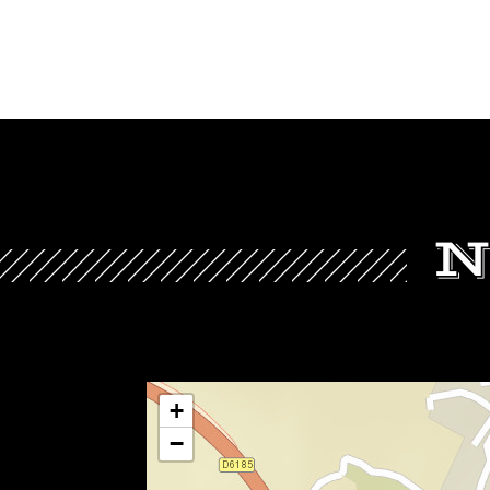
N
+
−