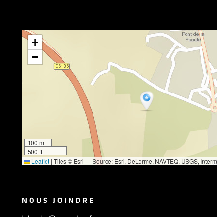
+
−
100 m
500 ft
Leaflet
|
Tiles © Esri — Source: Esri, DeLorme, NAVTEQ, USGS, Inter
Esri Japan, METI, Esri China (Hong Kong), Esri (Thailand), TomTom, 201
NOUS JOINDRE