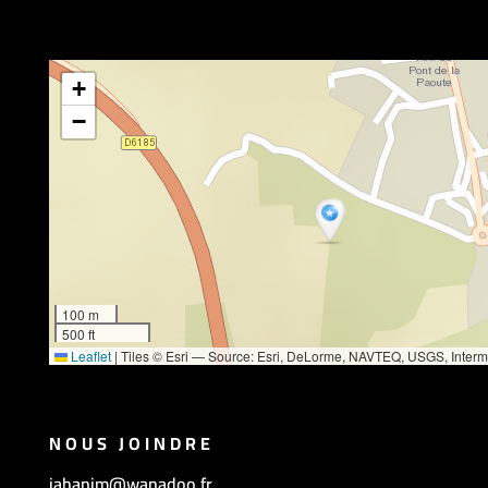
+
−
100 m
500 ft
Leaflet
|
Tiles © Esri — Source: Esri, DeLorme, NAVTEQ, USGS, Inter
Esri Japan, METI, Esri China (Hong Kong), Esri (Thailand), TomTom, 201
NOUS JOINDRE
jahanjm@wanadoo.fr